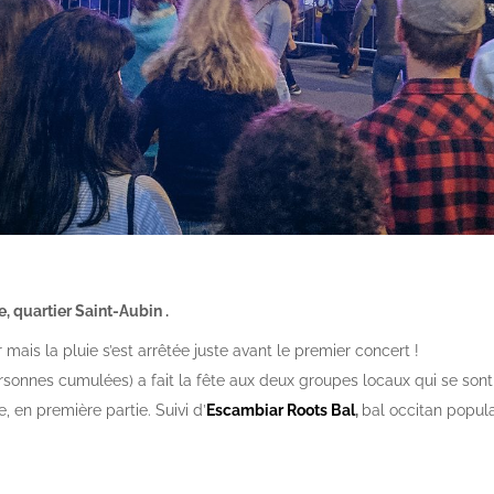
e, quartier Saint-Aubin .
 mais la pluie s’est arrêtée juste avant le premier concert !
sonnes cumulées) a fait la fête aux deux groupes locaux qui se son
en première partie. Suivi d’
Escambiar Roots Bal
,
bal occitan popula