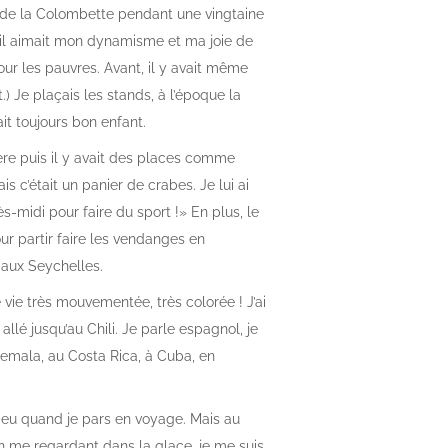
e de la Colombette pendant une vingtaine
 il aimait mon dynamisme et ma joie de
pour les pauvres. Avant, il y avait même
.) Je plaçais les stands, à l’époque la
ait toujours bon enfant.
tière puis il y avait des places comme
s c’était un panier de crabes. Je lui ai
rès-midi pour faire du sport !» En plus, le
pour partir faire les vendanges en
e aux Seychelles.
 vie très mouvementée, très colorée ! J’ai
 allé jusqu’au Chili. Je parle espagnol, je
atemala, au Costa Rica, à Cuba, en
peu quand je pars en voyage. Mais au
En me regardant dans la glace, je me suis