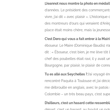
[Jeannot nous montre la photo en médai
d’années. Le président des commerçants 
vivre, j’ai dit « avec plaisir ». L’histor
des montreurs d’ours qui venaient d’Ariège
place était moins chère, mais la jeunesse a
C’est Dero qui vous a fait entrer à la Mair
éboueur. Le Maire [Dominique Baudis] n’a p
dit : « Éboueur, c’est bien, je me lève tôt 
chef des poubelles était ravi, il y avait 
Bourgogne, par plaisir, le plaisir de conna
Tu es allé aux Seychelles ?
J’ai voyagé én
rencontré Paquita à Toulouse et j’ai décidé
me débrouille en anglais, avec le patois 
Colombie – un très beau pays, c’est super
D’ailleurs, c’est un hasard cette ressem
départ, c’est un hasard, au boulot un po