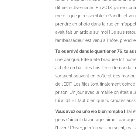
dit «effectivement». En 2013, j’ai rencont
me dit que je ressemble à Gandhi et ve
prendre en photo dans la rue en m’appela
avait fait un article sur moi ! Je suis re
l’ambassadeur est venu à l’hôtel prendre
Tu es arrivé dans le quartier en 76, tu a
une banque. Elle a été braquée [cf numéro 4
acheté un bar, des fois il me demandait de
sortaient souvent en boîte et des marlous
de l’EDF. Les flics l’ont finalement coinc
prison. Un jour avec la mairie on était al
lui ai dit «il faut bien que tu croûtes auss
Vous avez eu une vie bien remplie !
J’ai 
gens s’aident davantage, aimer, partager,
l’hiver ! L’hiver, je m’en vais au soleil, ma