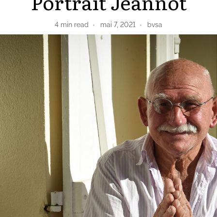
Portrait Jeannot
4
min read
mai 7, 2021
bvsa