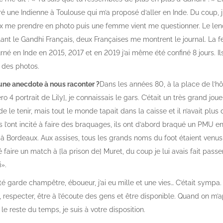
ré une Indienne à Toulouse qui m’a proposé d’aller en Inde. Du coup, j’
ux me prendre en photo puis une femme vient me questionner. Le l
nt le Gandhi Français, deux Françaises me montrent le journal. La fem
tourné en Inde en 2015, 2017 et en 2019 j’ai même été confiné 8 jours. I
 des photos.
s une anecdote à nous raconter ?
Dans les années 80, à la place de l’hô
 portrait de Lily], je connaissais le gars. C’était un très grand joueur 
 le tenir, mais tout le monde tapait dans la caisse et il n’avait plus 
 l’ont incité à faire des braquages, ils ont d’abord braqué un PMU en
é à Bordeaux. Aux assises, tous les grands noms du foot étaient venus 
lé faire un match à [la prison de] Muret, du coup je lui avais fait pass
i».
été garde champêtre, éboueur, j’ai eu mille et une vies… C’était sympa.
 respecter, être à l’écoute des gens et être disponible. Quand on m’ap
is le reste du temps, je suis à votre disposition.