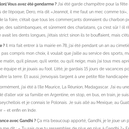
llon] Vous avez été gendarme ?
J’ai été garde champêtre pour la fêt
de l’époque, Dero, m’a dit «Jeannot, il me faut un mec comme toi»,
ique de la foire, c’était que tous les commerçants donnaient du charbon 
, des saltimbanques, et sûrement des charlatans, ça c’est sûr ! (il rit
vait les dents longues, j’étais strict sinon ils te bouffaient, mais c’ét
ie ?
Il m’a fait entrer à la mairie en 78, j’ai été pendant un an au cime
as compris mon choix, il voulait que j’aille au service des sports, mai
le matin, qu’il pleuve, qu’il vente, ou qu’il neige, mais j’ai tous mes ap
une équipe et je jouais au foot. L’été, je gardais 15 jours de vacances 
ître la terre. Et aussi, j’envoyais l’argent à une petite fille handicapé
ormément, j’ai été à l’île Maurice, La Réunion, Madagascar. J’ai eu une
 d’aller voir sa famille en Argentine, en stop, en bus, en train, je suis
seychellois et je connais le Polonais. Je suis allé au Mexique, au Gu
 – et enfin en Inde.
blance avec Gandhi ?
Ça m’a beaucoup apporté, Gandhi, je le joue un 
te me dit : « Tu sais que tu ressembles de plus en plus à Gandhi ?» 