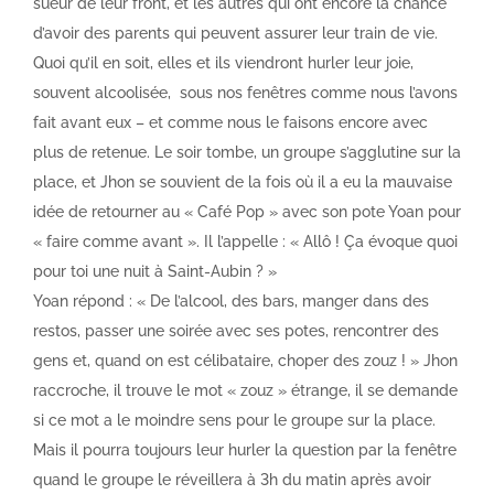
sueur de leur front, et les autres qui ont encore la chance
d’avoir des parents qui peuvent assurer leur train de vie.
Quoi qu’il en soit, elles et ils viendront hurler leur joie,
souvent alcoolisée,
sous nos fenêtres comme nous l’avons
fait avant eux – et comme nous le faisons encore avec
plus de retenue. Le soir tombe, un groupe s’agglutine sur la
place, et Jhon se souvient de la fois où il a eu la mauvaise
idée de retourner au « Café Pop » avec son pote Yoan pour
« faire comme avant ». Il l’appelle : « Allô ! Ça évoque quoi
pour toi une nuit à Saint-Aubin ? »
Yoan répond : « De l’alcool, des bars, manger dans des
restos, passer une soirée avec ses potes, rencontrer des
gens et, quand on est célibataire, choper des zouz ! » Jhon
raccroche, il trouve le mot « zouz » étrange, il se demande
si ce mot a le moindre sens pour le groupe sur la place.
Mais il pourra toujours leur hurler la question par la fenêtre
quand le groupe le réveillera à 3h du matin après avoir