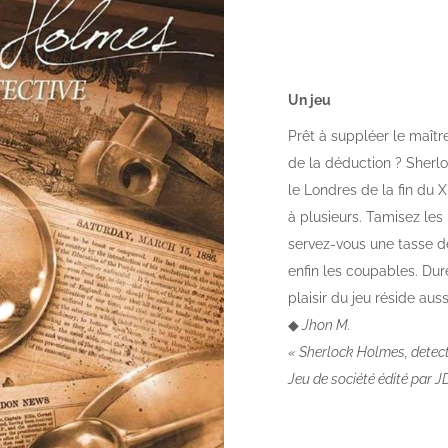
Un jeu
Prêt à suppléer le maîtr
de la déduction ? Sherl
le Londres de la fin du 
à plusieurs. Tamisez les
servez-vous une tasse de
enfin les coupables.
Duré
plaisir du jeu réside aus
◆
Jhon
M.
« Sherlock Holmes, detect
Jeu de société édité par 