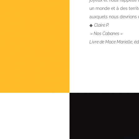
joyeux et nous rappelle 
un monde et à des territ
auxquels nous devrions 
◆
Claire P.
» Nos Cabanes «
Livre de Mace Marielle, édi