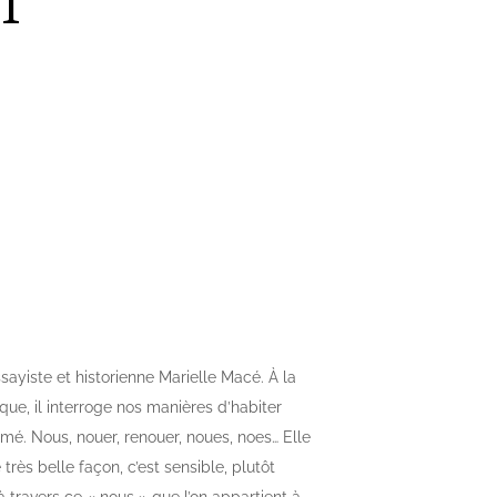
1
essayiste et historienne Marielle Macé. À
la
tique, il interroge nos manières d’habiter
imé.
Nous, nouer, renouer, noues, noes…
Elle
très belle façon, c’est sensible, plutôt