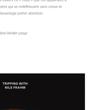
à travers ce « nous » que l’on appartient à
oires qui se redéfinissent sans cesse et
davantage porter attention.
tion Verdier (2019)