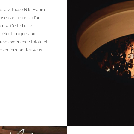
ste virtuose Nils Frahm
ose par la sortie d’un
m ». Cette belle
 électronique aux
 une expérience totale et
er en fermant les yeux