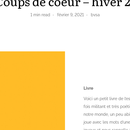
Coups de coeur – hiver 2
1
min read
février 9, 2021
bvsa
Livre
Voici un petit livre de l’
fois militant et très poé
notre monde, un peu ab
joue avec les mots d’une 